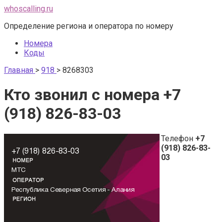
Перейти
whoscalling.ru
к
Определение региона и оператора по номеру
контенту
Номера
Коды
Главная
>
918
>
8268303
Кто звонил с номера +7
(918) 826-83-03
Телефон
+7
(918) 826-83-
03