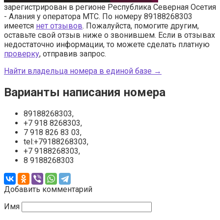
зарегистрирован в регионе Республика Северная Осетия
- Алания у оператора МТС. По номеру 89188268303
имеется
нет отзывов
. Пожалуйста, помогите другим,
оставьте свой отзыв ниже о звонившем. Если в отзывах
недостаточно информации, то можете сделать платную
проверку
, отправив запрос.
Найти владельца номера в единой базе →
Варианты написания номера
89188268303,
+7 918 8268303,
7 918 826 83 03,
tel:+79188268303,
+7 9188268303,
8 9188268303
Добавить комментарий
Имя