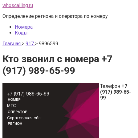
Перейти
whoscalling.ru
к
Определение региона и оператора по номеру
контенту
Номера
Коды
Главная
>
917
>
9896599
Кто звонил с номера +7
(917) 989-65-99
Телефон
+7
(917) 989-65-
99