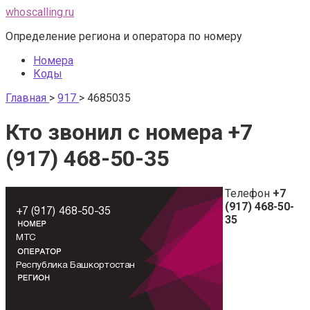
Перейти
whoscalling.ru
к
Определение региона и оператора по номеру
контенту
Номера
Коды
Главная
>
917
>
4685035
Кто звонил с номера +7
(917) 468-50-35
Телефон
+7
(917) 468-50-
35