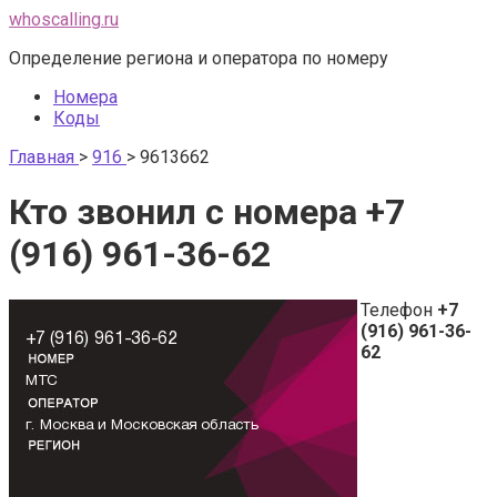
Перейти
whoscalling.ru
к
Определение региона и оператора по номеру
контенту
Номера
Коды
Главная
>
916
>
9613662
Кто звонил с номера +7
(916) 961-36-62
Телефон
+7
(916) 961-36-
62