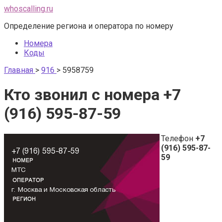
Перейти
whoscalling.ru
к
Определение региона и оператора по номеру
контенту
Номера
Коды
Главная
>
916
>
5958759
Кто звонил с номера +7
(916) 595-87-59
Телефон
+7
(916) 595-87-
59