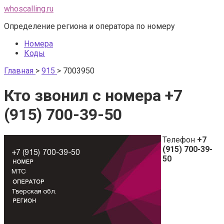
Перейти
whoscalling.ru
к
Определение региона и оператора по номеру
контенту
Номера
Коды
Главная
>
915
>
7003950
Кто звонил с номера +7
(915) 700-39-50
Телефон
+7
(915) 700-39-
50