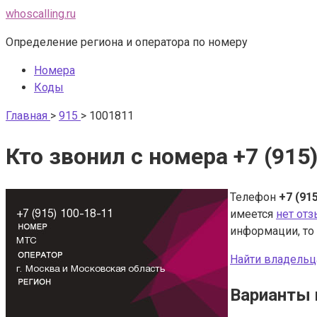
Перейти
whoscalling.ru
к
Определение региона и оператора по номеру
контенту
Номера
Коды
Главная
>
915
>
1001811
Кто звонил с номера +7 (915
Телефон
+7 (91
имеется
нет от
информации, то
Найти владельц
Варианты 