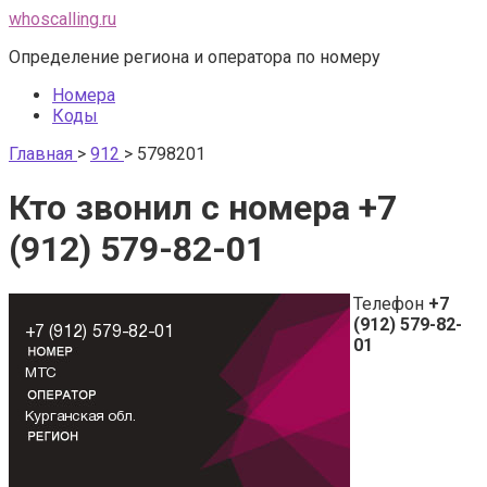
Перейти
whoscalling.ru
к
Определение региона и оператора по номеру
контенту
Номера
Коды
Главная
>
912
>
5798201
Кто звонил с номера +7
(912) 579-82-01
Телефон
+7
(912) 579-82-
01