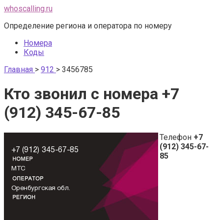
Перейти
whoscalling.ru
к
Определение региона и оператора по номеру
контенту
Номера
Коды
Главная
>
912
>
3456785
Кто звонил с номера +7
(912) 345-67-85
Телефон
+7
(912) 345-67-
85