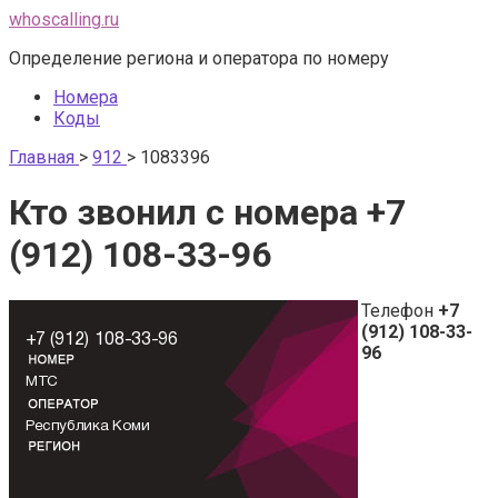
Перейти
whoscalling.ru
к
Определение региона и оператора по номеру
контенту
Номера
Коды
Главная
>
912
>
1083396
Кто звонил с номера +7
(912) 108-33-96
Телефон
+7
(912) 108-33-
96