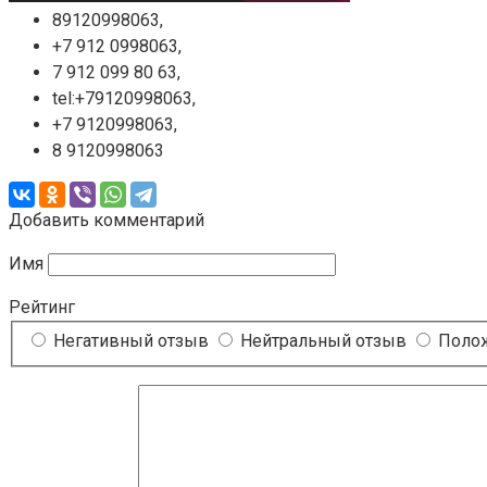
89120998063,
+7 912 0998063,
7 912 099 80 63,
tel:+79120998063,
+7 9120998063,
8 9120998063
Добавить комментарий
Имя
Рейтинг
Негативный отзыв
Нейтральный отзыв
Полож