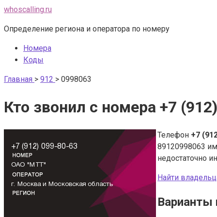
Перейти
whoscalling.ru
к
Определение региона и оператора по номеру
контенту
Номера
Коды
Главная
>
912
>
0998063
Кто звонил с номера +7 (912
Телефон
+7 (91
89120998063 и
недостаточно и
Найти владельц
Варианты 