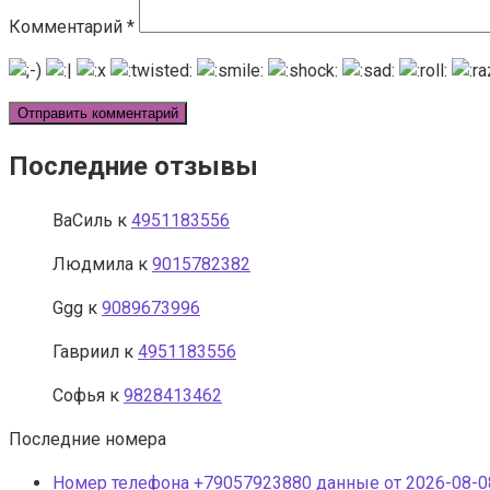
Комментарий
*
Последние отзывы
ВаСиль
к
4951183556
Людмила
к
9015782382
Ggg
к
9089673996
Гавриил
к
4951183556
Софья
к
9828413462
Последние номера
Номер телефона +79057923880 данные от 2026-08-08