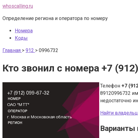
Перейти
whoscalling.ru
к
Определение региона и оператора по номеру
контенту
Номера
Коды
Главная
>
912
>
0996732
Кто звонил с номера +7 (912
Телефон
+7 (91
89120996732 и
недостаточно и
Найти владельц
Варианты 