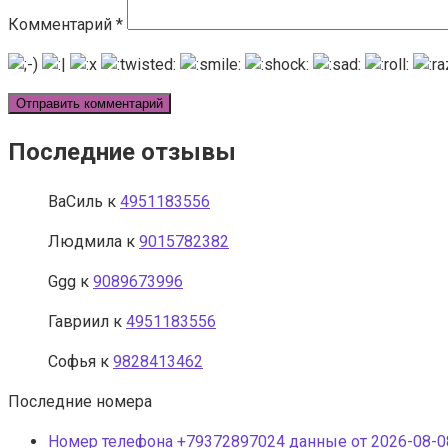
Комментарий
*
Последние отзывы
ВаСиль
к
4951183556
Людмила
к
9015782382
Ggg
к
9089673996
Гавриил
к
4951183556
Софья
к
9828413462
Последние номера
Номер телефона +79372897024 данные от 2026-08-08