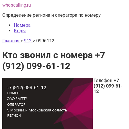
Перейти
whoscalling.ru
к
Определение региона и оператора по номеру
контенту
Номера
Коды
Главная
>
912
>
0996112
Кто звонил с номера +7
(912) 099-61-12
Телефон
+7
(912) 099-61-
12