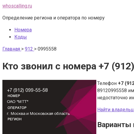
Перейти
whoscalling.ru
к
Определение региона и оператора по номеру
контенту
Номера
Коды
Главная
>
912
>
0995558
Кто звонил с номера +7 (912
Телефон
+7 (91
89120995558 и
недостаточно и
Найти владельц
Варианты 