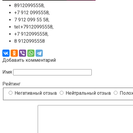
89120995558,
+7 912 0995558,
7 912 099 55 58,
tel:+79120995558,
+7 9120995558,
8 9120995558
Добавить комментарий
Имя
Рейтинг
Негативный отзыв
Нейтральный отзыв
Полож