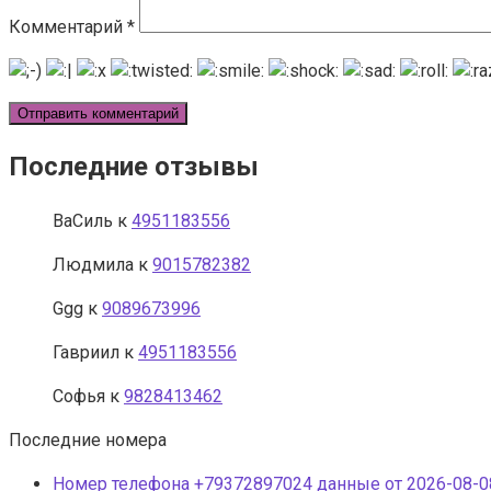
Комментарий
*
Последние отзывы
ВаСиль
к
4951183556
Людмила
к
9015782382
Ggg
к
9089673996
Гавриил
к
4951183556
Софья
к
9828413462
Последние номера
Номер телефона +79372897024 данные от 2026-08-08