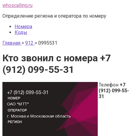
Перейти
whoscalling.ru
к
Определение региона и оператора по номеру
контенту
Номера
Коды
Главная
>
912
>
0995531
Кто звонил с номера +7
(912) 099-55-31
Телефон
+7
(912) 099-55-
31