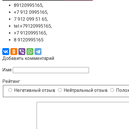
89120995165,
+7 912 0995165,
7 912 099 51 65,
tel:+79120995165,
+7 9120995165,
8 9120995165
Добавить комментарий
Имя
Рейтинг
Негативный отзыв
Нейтральный отзыв
Полож