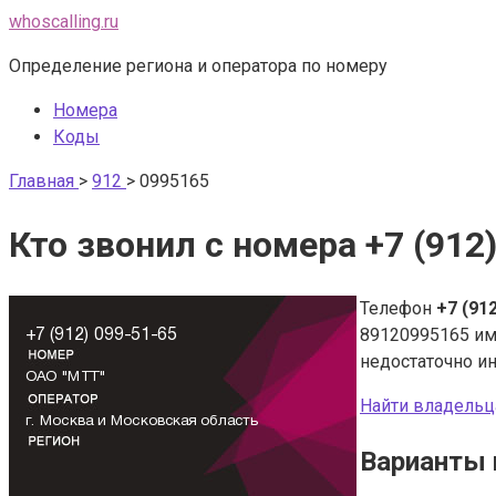
Перейти
whoscalling.ru
к
Определение региона и оператора по номеру
контенту
Номера
Коды
Главная
>
912
>
0995165
Кто звонил с номера +7 (912
Телефон
+7 (91
89120995165 и
недостаточно и
Найти владельц
Варианты 