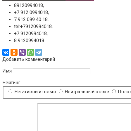
89120994018,
+7 912 0994018,
7 912 099 40 18,
tel:+79120994018,
+7 9120994018,
8 9120994018
Добавить комментарий
Имя
Рейтинг
Негативный отзыв
Нейтральный отзыв
Полож