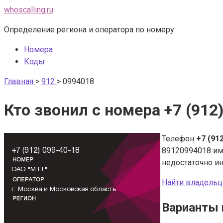
Перейти
whoscalling.ru
к
Определение региона и оператора по номеру
контенту
Номера
Коды
Главная
>
912
>
0994018
Кто звонил с номера +7 (912
Телефон
+7 (91
89120994018 и
недостаточно и
Найти владельц
Варианты 