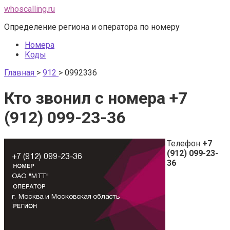
Перейти
whoscalling.ru
к
Определение региона и оператора по номеру
контенту
Номера
Коды
Главная
>
912
>
0992336
Кто звонил с номера +7
(912) 099-23-36
Телефон
+7
(912) 099-23-
36