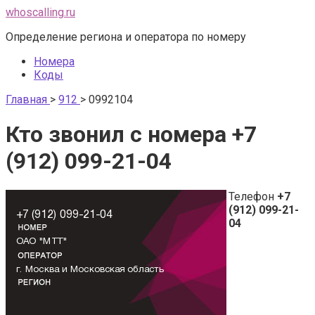
Перейти
whoscalling.ru
к
Определение региона и оператора по номеру
контенту
Номера
Коды
Главная
>
912
>
0992104
Кто звонил с номера +7
(912) 099-21-04
Телефон
+7
(912) 099-21-
04