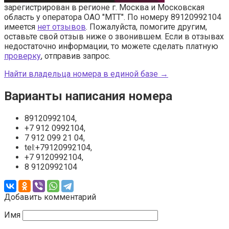
зарегистрирован в регионе г. Москва и Московская
область у оператора ОАО "МТТ". По номеру 89120992104
имеется
нет отзывов
. Пожалуйста, помогите другим,
оставьте свой отзыв ниже о звонившем. Если в отзывах
недостаточно информации, то можете сделать платную
проверку
, отправив запрос.
Найти владельца номера в единой базе →
Варианты написания номера
89120992104,
+7 912 0992104,
7 912 099 21 04,
tel:+79120992104,
+7 9120992104,
8 9120992104
Добавить комментарий
Имя