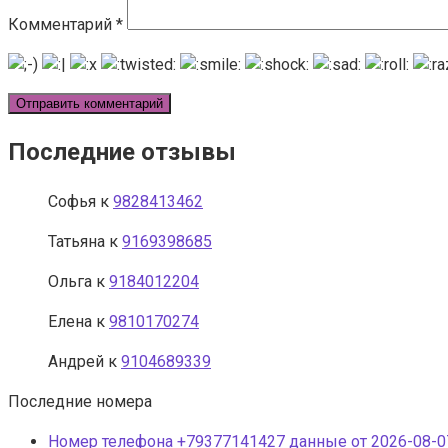
Комментарий
*
Последние отзывы
Софья
к
9828413462
Татьяна
к
9169398685
Ольга
к
9184012204
Елена
к
9810170274
Андрей
к
9104689339
Последние номера
Номер телефона +79377141427 данные от 2026-08-07