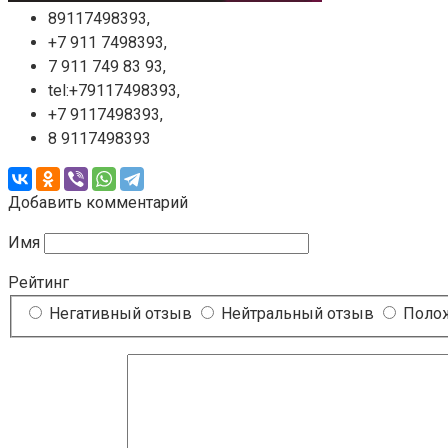
89117498393,
+7 911 7498393,
7 911 749 83 93,
tel:+79117498393,
+7 9117498393,
8 9117498393
Добавить комментарий
Имя
Рейтинг
Негативный отзыв
Нейтральный отзыв
Полож