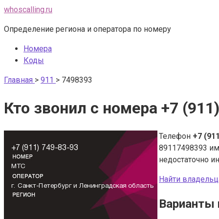
Перейти
whoscalling.ru
к
Определение региона и оператора по номеру
контенту
Номера
Коды
Главная
>
911
>
7498393
Кто звонил с номера +7 (911
Телефон
+7 (91
89117498393 и
недостаточно и
Найти владельц
Варианты 