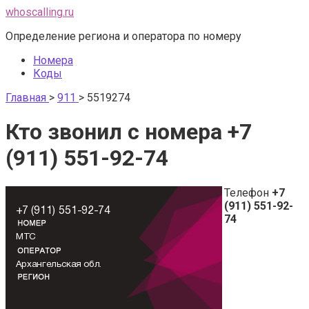
Перейти
whoscalling.ru
к
Определение региона и оператора по номеру
контенту
Номера
Коды
Главная
>
911
>
5519274
Кто звонил с номера +7
(911) 551-92-74
Телефон
+7
(911) 551-92-
74