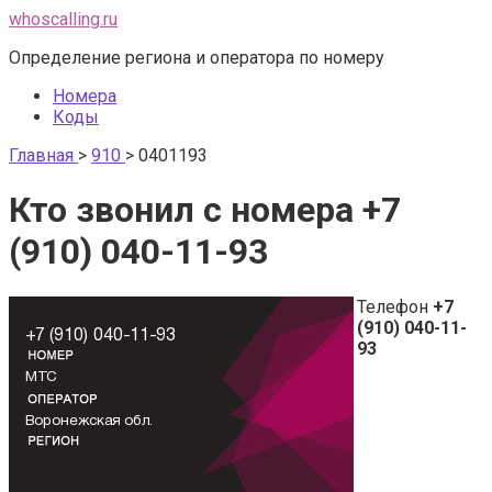
Перейти
whoscalling.ru
к
Определение региона и оператора по номеру
контенту
Номера
Коды
Главная
>
910
>
0401193
Кто звонил с номера +7
(910) 040-11-93
Телефон
+7
(910) 040-11-
93