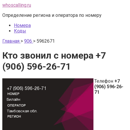
Перейти
whoscalling.ru
к
Определение региона и оператора по номеру
контенту
Номера
Коды
Главная
>
906
>
5962671
Кто звонил с номера +7
(906) 596-26-71
Телефон
+7
(906) 596-26-
71