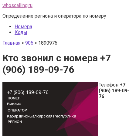
Перейти
whoscalling.ru
к
Определение региона и оператора по номеру
контенту
Номера
Коды
Главная
>
906
>
1890976
Кто звонил с номера +7
(906) 189-09-76
Телефон
+7
(906) 189-09-
76