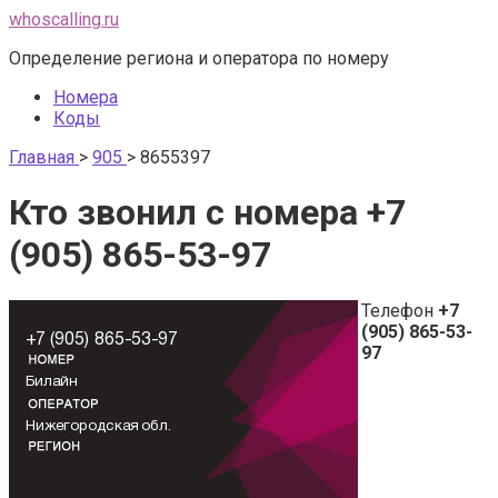
Перейти
whoscalling.ru
к
Определение региона и оператора по номеру
контенту
Номера
Коды
Главная
>
905
>
8655397
Кто звонил с номера +7
(905) 865-53-97
Телефон
+7
(905) 865-53-
97