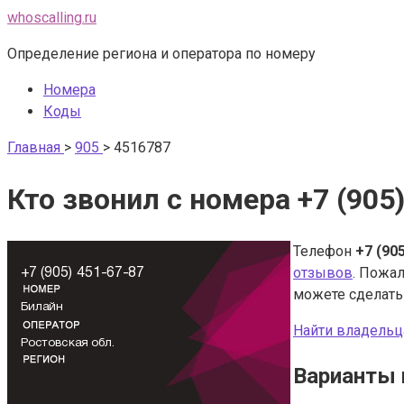
Перейти
whoscalling.ru
к
Определение региона и оператора по номеру
контенту
Номера
Коды
Главная
>
905
>
4516787
Кто звонил с номера +7 (905
Телефон
+7 (90
отзывов
. Пожал
можете сделат
Найти владельц
Варианты 