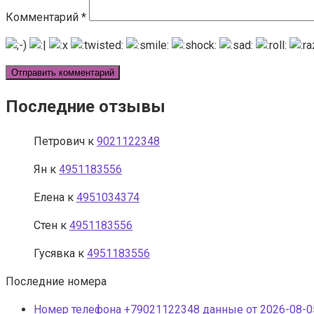
Комментарий
*
Последние отзывы
Петрович
к
9021122348
Ян
к
4951183556
Елена
к
4951034374
Стен
к
4951183556
Гусявка
к
4951183556
Последние номера
Номер телефона +79021122348 данные от 2026-08-05