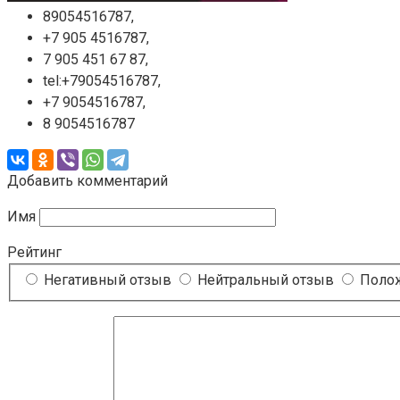
89054516787,
+7 905 4516787,
7 905 451 67 87,
tel:+79054516787,
+7 9054516787,
8 9054516787
Добавить комментарий
Имя
Рейтинг
Негативный отзыв
Нейтральный отзыв
Полож