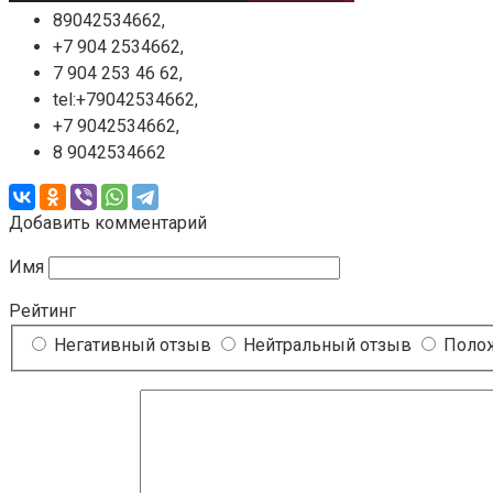
89042534662,
+7 904 2534662,
7 904 253 46 62,
tel:+79042534662,
+7 9042534662,
8 9042534662
Добавить комментарий
Имя
Рейтинг
Негативный отзыв
Нейтральный отзыв
Полож