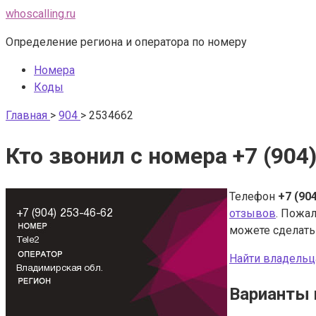
Перейти
whoscalling.ru
к
Определение региона и оператора по номеру
контенту
Номера
Коды
Главная
>
904
>
2534662
Кто звонил с номера +7 (904
Телефон
+7 (90
отзывов
. Пожал
можете сделат
Найти владельц
Варианты 