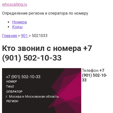
Перейти
whoscalling.ru
к
Определение региона и оператора по номеру
контенту
Номера
Коды
Главная
>
901
>
5021033
Кто звонил с номера +7
(901) 502-10-33
Телефон
+7
(901) 502-10-
33