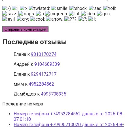
Последние отзывы
Елена
к
9810170274
Андрей
к
9104689339
Eлена
к
9294172717
ммм
к
4952284562
Дамблдор
к
4993708335
Последние номера
Номер телефона +74952284562 данные от 2026-08-
07 01:18
Номер телефона +79990710020 данные от 2026-08-