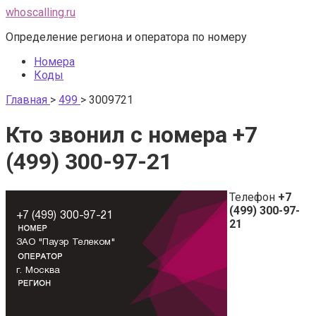
Перейти
whoscalling.ru
к
Определение региона и оператора по номеру
контенту
Номера
Коды
Главная
>
499
>
3009721
Кто звонил с номера +7
(499) 300-97-21
Телефон
+7
(499) 300-97-
21