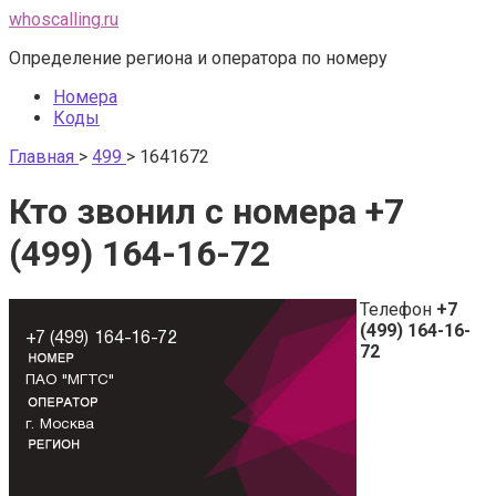
Перейти
whoscalling.ru
к
Определение региона и оператора по номеру
контенту
Номера
Коды
Главная
>
499
>
1641672
Кто звонил с номера +7
(499) 164-16-72
Телефон
+7
(499) 164-16-
72