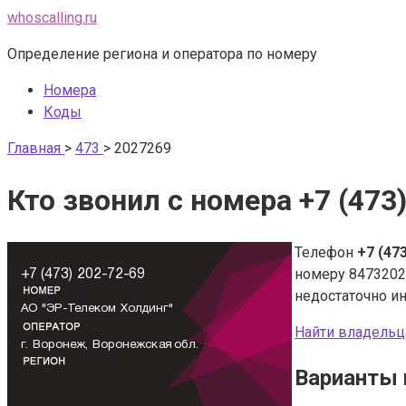
Перейти
whoscalling.ru
к
Определение региона и оператора по номеру
контенту
Номера
Коды
Главная
>
473
>
2027269
Кто звонил с номера +7 (473
Телефон
+7 (47
номеру 8473202
недостаточно и
Найти владельц
Варианты 