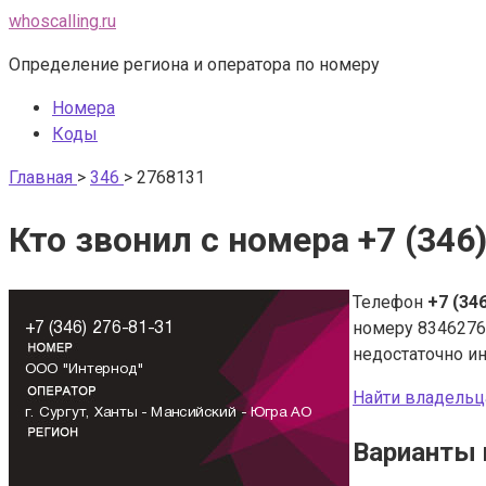
Перейти
whoscalling.ru
к
Определение региона и оператора по номеру
контенту
Номера
Коды
Главная
>
346
>
2768131
Кто звонил с номера +7 (346
Телефон
+7 (34
номеру 8346276
недостаточно и
Найти владельц
Варианты 