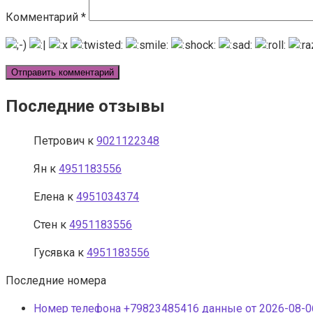
Комментарий
*
Последние отзывы
Петрович
к
9021122348
Ян
к
4951183556
Елена
к
4951034374
Стен
к
4951183556
Гусявка
к
4951183556
Последние номера
Номер телефона +79823485416 данные от 2026-08-06