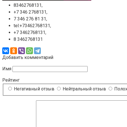
83462768131,
+7 346 2768131,
7 346 276 81 31,
tel:+73462768131,
+7 3462768131,
8 3462768131
Добавить комментарий
Имя
Рейтинг
Негативный отзыв
Нейтральный отзыв
Полож