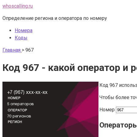
Перейти
whoscalling.ru
к
Определение региона и оператора по номеру
контенту
Номера
Коды
Главная
>
967
Код 967 - какой оператор и 
Код 967 использ
Чтобы более то
Номер
Операторы