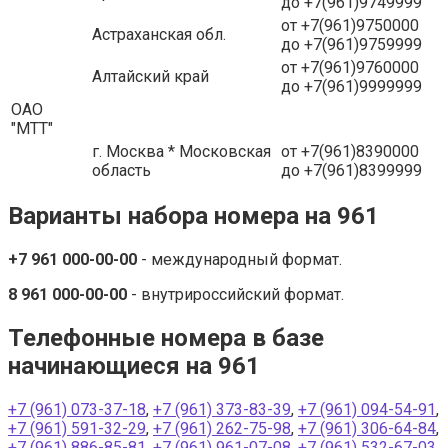
до +7(961)9749999
от +7(961)9750000
Астраханская обл.
до +7(961)9759999
от +7(961)9760000
Алтайский край
до +7(961)9999999
ОАО
"МТТ"
г. Москва * Московская
от +7(961)8390000
область
до +7(961)8399999
Варианты набора номера на 961
+7 961 000-00-00
- международный формат.
8 961 000-00-00
- внутрироссийский формат.
Телефонные номера в базе
начинающиеся на 961
+7 (961) 073-37-18
,
+7 (961) 373-83-39
,
+7 (961) 094-54-91
,
+7 (961) 591-32-29
,
+7 (961) 262-75-98
,
+7 (961) 306-64-84
,
+7 (961) 886-85-81
,
+7 (961) 961-07-08
,
+7 (961) 532-67-03
,