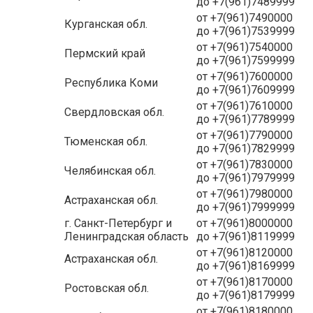
до +7(961)7489999
от +7(961)7490000
Курганская обл.
до +7(961)7539999
от +7(961)7540000
Пермский край
до +7(961)7599999
от +7(961)7600000
Республика Коми
до +7(961)7609999
от +7(961)7610000
Свердловская обл.
до +7(961)7789999
от +7(961)7790000
Тюменская обл.
до +7(961)7829999
от +7(961)7830000
Челябинская обл.
до +7(961)7979999
от +7(961)7980000
Астраханская обл.
до +7(961)7999999
г. Санкт-Петербург и
от +7(961)8000000
Ленинградская область
до +7(961)8119999
от +7(961)8120000
Астраханская обл.
до +7(961)8169999
от +7(961)8170000
Ростовская обл.
до +7(961)8179999
от +7(961)8180000