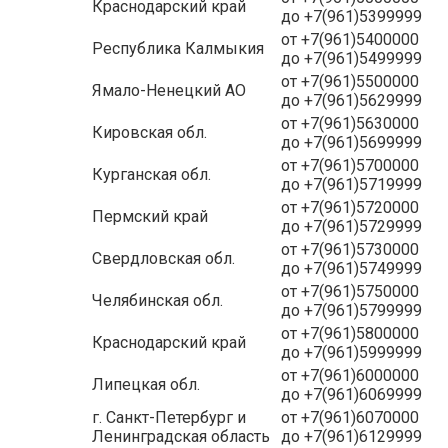
Краснодарский край
до +7(961)5399999
от +7(961)5400000
Республика Калмыкия
до +7(961)5499999
от +7(961)5500000
Ямало-Ненецкий АО
до +7(961)5629999
от +7(961)5630000
Кировская обл.
до +7(961)5699999
от +7(961)5700000
Курганская обл.
до +7(961)5719999
от +7(961)5720000
Пермский край
до +7(961)5729999
от +7(961)5730000
Свердловская обл.
до +7(961)5749999
от +7(961)5750000
Челябинская обл.
до +7(961)5799999
от +7(961)5800000
Краснодарский край
до +7(961)5999999
от +7(961)6000000
Липецкая обл.
до +7(961)6069999
г. Санкт-Петербург и
от +7(961)6070000
Ленинградская область
до +7(961)6129999