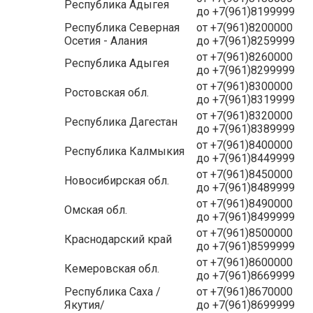
Республика Адыгея
до +7(961)8199999
Республика Северная
от +7(961)8200000
Осетия - Алания
до +7(961)8259999
от +7(961)8260000
Республика Адыгея
до +7(961)8299999
от +7(961)8300000
Ростовская обл.
до +7(961)8319999
от +7(961)8320000
Республика Дагестан
до +7(961)8389999
от +7(961)8400000
Республика Калмыкия
до +7(961)8449999
от +7(961)8450000
Новосибирская обл.
до +7(961)8489999
от +7(961)8490000
Омская обл.
до +7(961)8499999
от +7(961)8500000
Краснодарский край
до +7(961)8599999
от +7(961)8600000
Кемеровская обл.
до +7(961)8669999
Республика Саха /
от +7(961)8670000
Якутия/
до +7(961)8699999