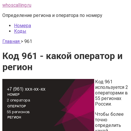
Перейти
whoscalling.ru
к
Определение региона и оператора по номеру
контенту
Номера
Коды
Главная
>
961
Код 961 - какой оператор и
регион
Код 961
используется 2
операторами в
55 регионах
России.
Чтобы более
точно
определить
какой